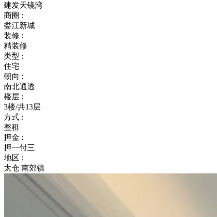
建发天镜湾
商圈 :
娄江新城
装修 :
精装修
类型 :
住宅
朝向 :
南北通透
楼层 :
3楼/共13层
方式 :
整租
押金 :
押一付三
地区 :
太仓 南郊镇