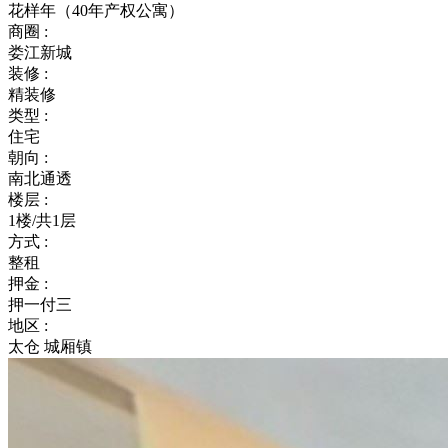
花样年（40年产权公寓）
商圈 :
娄江新城
装修 :
精装修
类型 :
住宅
朝向 :
南北通透
楼层 :
1楼/共1层
方式 :
整租
押金 :
押一付三
地区 :
太仓 城厢镇